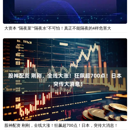
大资本 “隔夜菜”“隔夜水”不可怕！真正不能隔夜的4样危害大
股神配资 刚刚，全线大涨！狂飙超700点！日本，突传大消息！