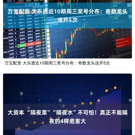
万宝配资 大乐透近10期周三奖号分布：奇数龙头连开5次