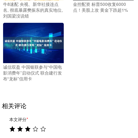
牛8速配 央视、新华社接连点
金控配资 标普500收复6000
名, 彻底暴露樊振东的真实地位,
点！美股上攻 黄金下跌超1%
刘国梁没说错
诚信双盈 中国银联参与“中国电
影消费年”启动仪式 联合建行发
布“龙标”信用卡
相关评论
本文评分
*