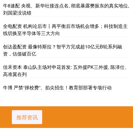
牛8速配 央视、新华社接连点名, 彻底暴露樊振东的真实地位,
刘国梁没说错
全电配资 机构论后市丨再平衡后市场机会增多；科技制造主
线切换至半导体等三大方向
创达盈配资 最像特斯拉？智平方完成超10亿元B轮系列融
资，估值破百亿
佳禾资本 泰山队主场对申花首发: 五外援PK三外援, 陈泽仕、
高准翼在列
牛博 严禁“择校费”、掐尖招生！教育部部署专项行动
推荐资讯