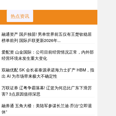
热点资讯
融通资产 国乒独苗! 男单世界前五仅有王楚钦稳居
榜单前列 国际乒联更新2026年...
爱配资 山金国际：公司目前经营情况正常，内外部
经营环境未发生重大变化
双融优配 SK 会长崔泰源承诺海力士扩产 HBM，指
出 AI 为市场带来极大不确定性
万联证券 辽粤争霸落幕! 辽篮为何总比广东下滑厉
害? 3点原因值得深思
融券通 五角大楼：美陆军参谋长兰迪·乔治“立即退
休”