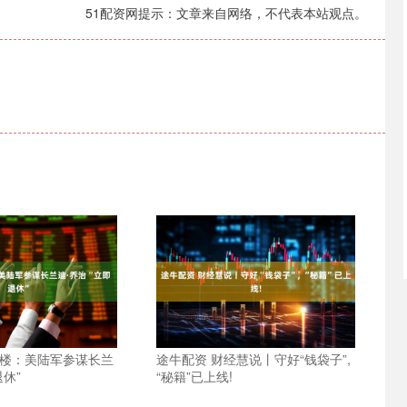
51配资网提示：文章来自网络，不代表本站观点。
大楼：美陆军参谋长兰
途牛配资 财经慧说丨守好“钱袋子”,
退休”
“秘籍”已上线!