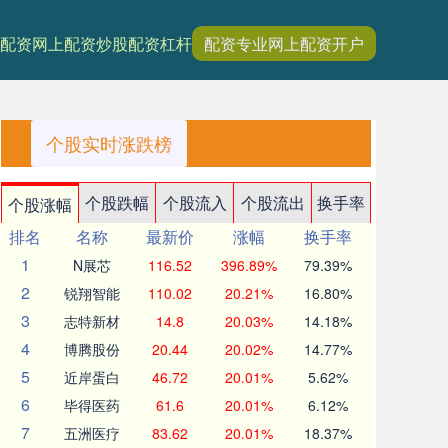
配资网上配资
炒股配资杠杆
配资专业网上配资开户
个股实时涨跌榜
个股跌幅
个股流入
个股流出
换手率
个股涨幅
排名
名称
最新价
涨幅
换手率
1
N展芯
116.52
396.89%
79.39%
2
锐翔智能
110.02
20.21%
16.80%
3
志特新材
14.8
20.03%
14.18%
4
博腾股份
20.44
20.02%
14.77%
5
近岸蛋白
46.72
20.01%
5.62%
6
毕得医药
61.6
20.01%
6.12%
7
五洲医疗
83.62
20.01%
18.37%