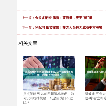
上一篇：
金多多配资 腾势：要流量，更要“留”量
下一篇：
利配网 细节披露！菲方人员持刀威胁中方海警
相关文章
点点策略网 以前四川遍地老虎，为
融券通 五角
何没有吃掉熊猫，只是因为打不过
迪·乔治“立即
吗？