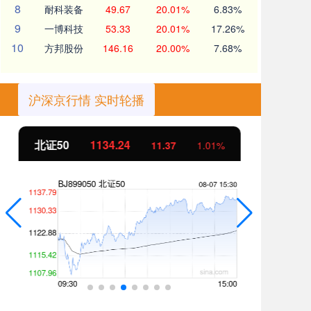
8
耐科装备
49.67
20.01%
6.83%
9
一博科技
53.33
20.01%
17.26%
10
方邦股份
146.16
20.00%
7.68%
沪深京行情 实时轮播
北证50
1134.24
创
11.37
1.01%