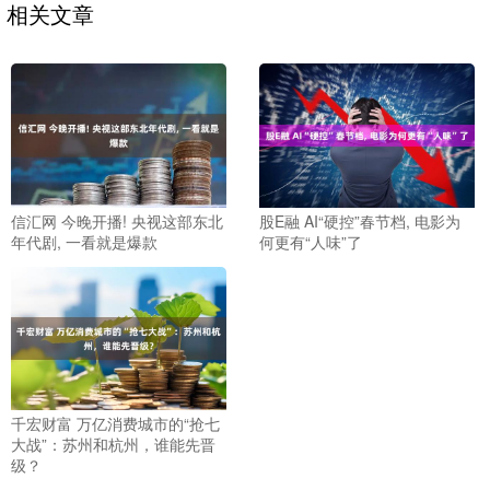
相关文章
信汇网 今晚开播! 央视这部东北
股E融 AI“硬控”春节档, 电影为
年代剧, 一看就是爆款
何更有“人味”了
千宏财富 万亿消费城市的“抢七
大战”：苏州和杭州，谁能先晋
级？