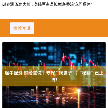
融券通 五角大楼：美陆军参谋长兰迪·乔治“立即退休”
推荐资讯