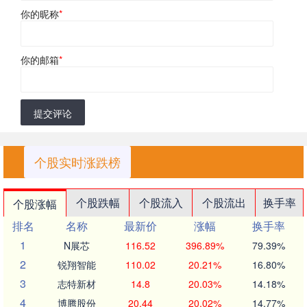
你的昵称
*
你的邮箱
*
提交评论
个股实时涨跌榜
个股跌幅
个股流入
个股流出
换手率
个股涨幅
排名
名称
最新价
涨幅
换手率
1
N展芯
116.52
396.89%
79.39%
2
锐翔智能
110.02
20.21%
16.80%
3
志特新材
14.8
20.03%
14.18%
4
博腾股份
20.44
20.02%
14.77%