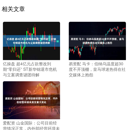
相关文章
亿操盘 超4亿元占款整改到
易资配 马卡：伯纳乌温度超30
期“零归还” ST新华锦退市危机
度不开顶棚，皇马球迷热得在社
与立案调查谜团待解
交媒体上抱怨
爱配资 山金国际：公司目前经
营情况正常，内外部经营环境未