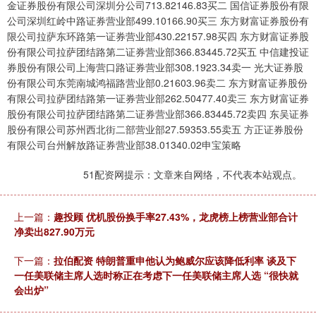
金证券股份有限公司深圳分公司713.82146.83买二 国信证券股份有限
公司深圳红岭中路证券营业部499.10166.90买三 东方财富证券股份有
限公司拉萨东环路第一证券营业部430.22157.98买四 东方财富证券股
份有限公司拉萨团结路第二证券营业部366.83445.72买五 中信建投证
券股份有限公司上海营口路证券营业部308.1923.34卖一 光大证券股
份有限公司东莞南城鸿福路营业部0.21603.96卖二 东方财富证券股份
有限公司拉萨团结路第一证券营业部262.50477.40卖三 东方财富证券
股份有限公司拉萨团结路第二证券营业部366.83445.72卖四 东吴证券
股份有限公司苏州西北街二部营业部27.59353.55卖五 方正证券股份
有限公司台州解放路证券营业部38.01340.02申宝策略
51配资网提示：文章来自网络，不代表本站观点。
上一篇：
趣投顾 优机股份换手率27.43%，龙虎榜上榜营业部合计
净卖出827.90万元
下一篇：
拉伯配资 特朗普重申他认为鲍威尔应该降低利率 谈及下
一任美联储主席人选时称正在考虑下一任美联储主席人选 “很快就
会出炉”