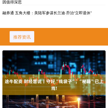
因值得深思
融券通 五角大楼：美陆军参谋长兰迪·乔治“立即退休”
推荐资讯