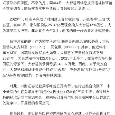
式获取券商牌照。不幸的是，同年4月，大智慧因信息披露违规被证监
会立案调查，随后被查实财务造假，导致收购计划终止。
2020年，哈高科完成了对湘财证券的收购后，开始着手“反攻”大
智慧。当年9月，湘财股份以25.37亿元现金购入大智慧15%股份，成
为其第二大股东。此后直至今年3月，两者的进一步合并才正式展开。
值得注意的是，作为较早入局“互联网金融信息”的服务商，大智
慧曾与东方财富（300059）、同花顺（300033）并称。但近年来，
东方财富、同花顺发展得如火如荼，大智慧的声量却在持续下滑。
2024年，大智慧录得亏损2.01亿元，2025年上半年，在资本市场行情
回暖的背景下，大智慧仍录得亏损340.07万元。因此，对于此次合
并，大智慧和湘财证券能否打好“组合拳”，充分发挥“互联网+券商”乃
至“AI+券商”的优势，外界将持续关注。
对此，湘财证券总裁周乐峰曾公开表示，在行业整合浪潮下，中
小券商的生存关键在于“特色化+科技化+资本化”三者平衡，通过对自
身的精准定位与资源整合，在同头部券商与新兴互联网平台日趋激烈
的竞争中，开辟新的发展空间。
周乐峰称，湘财证券以轻资产战略为重心根基，依托金融科技积