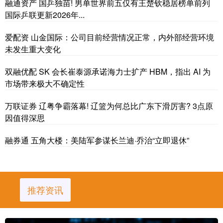
融通资产 国乒独苗! 男单世界前五仅有王楚钦稳居榜单前列
国际乒联更新2026年...
爱配资 山金国际：公司目前经营情况正常，内外部经营环境
未发生重大变化
双融优配 SK 会长崔泰源承诺海力士扩产 HBM，指出 AI 为
市场带来极大不确定性
万联证券 辽粤争霸落幕! 辽篮为何总比广东下滑厉害? 3点原
因值得深思
融券通 五角大楼：美陆军参谋长兰迪·乔治“立即退休”
推荐资讯