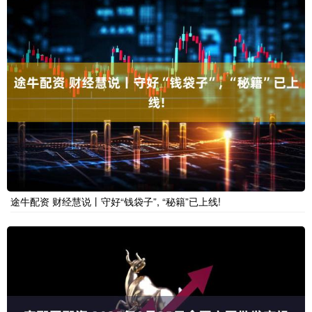
途牛配资 财经慧说丨守好“钱袋子”, “秘籍”已上线!