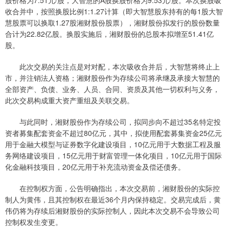
股价格为7.51元/股，大智慧的A股换股价格为9.53元/股。本次换股吸
收合并中，按照换股比例1:1.27计算（即大智慧股东持有的每1股大智
慧股票可以换取1.27股湘财股份股票），湘财股份拟发行的股份数量
合计为22.82亿股。换股实施后，湘财股份的总股本拟增至51.41亿
股。
此次交易的关注点是对对配，本次吸收合并后，大智慧将终止上
市，并注销法人资格；湘财股份作为存续公司将承继及承接大智慧的
全部资产、负债、业务、人员、合同、资质及其他一切权利与义务，
此次交易构成重大资产重组及关联交易。
与此同时，湘财股份作为存续公司，拟同步向不超过35名特定投
资者募集配套资金不超过80亿元，其中，拟使用配套募集资金25亿元
用于金融大模型与证券数字化建设项目，10亿元用于大数据工程及服
务网络建设项目，15亿元用于财富管理一体化项目，10亿元用于国际
化金融科技项目，20亿元用于补充流动资金及偿还债务。
在控制权方面，公告明确指出，本次交易前，湘财股份的实际控
制人为黄伟，且其控制权在最近36个月内保持稳定。交易完成后，黄
伟仍将为存续后湘财股份的实际控制人，因此本次交易不会导致公司
控制权发生变更。