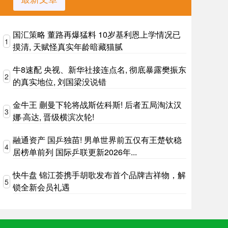
国汇策略 董路再爆猛料 10岁基利恩上学情况已
1
摸清, 天赋怪真实年龄暗藏猫腻
牛8速配 央视、新华社接连点名, 彻底暴露樊振东
2
的真实地位, 刘国梁没说错
金牛王 蒯曼下轮将战斯佐科斯! 后者五局淘汰汉
3
娜·高达, 晋级横滨次轮!
融通资产 国乒独苗! 男单世界前五仅有王楚钦稳
4
居榜单前列 国际乒联更新2026年...
快牛盘 锦江荟携手胡歌发布首个品牌吉祥物，解
5
锁全新会员礼遇