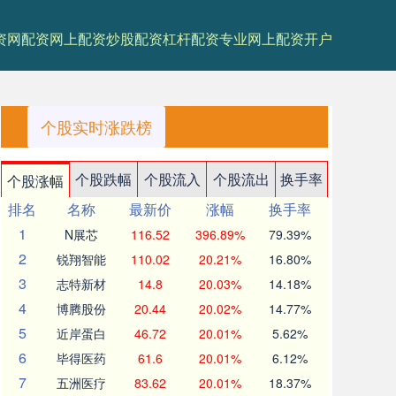
资网
配资网上配资
炒股配资杠杆
配资专业网上配资开户
个股实时涨跌榜
个股跌幅
个股流入
个股流出
换手率
个股涨幅
排名
名称
最新价
涨幅
换手率
1
N展芯
116.52
396.89%
79.39%
2
锐翔智能
110.02
20.21%
16.80%
3
志特新材
14.8
20.03%
14.18%
4
博腾股份
20.44
20.02%
14.77%
5
近岸蛋白
46.72
20.01%
5.62%
6
毕得医药
61.6
20.01%
6.12%
7
五洲医疗
83.62
20.01%
18.37%