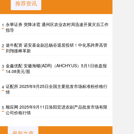
推荐资讯
永華证券 突降冰雹 通州区农业农村局迅速开展灾后工作
1
指导
途牛配资 诺安基金副总杨谷退居投研！中化系跨界高管
2
刘翔接棒革新
金鑫优配 安徽海螺(ADR)（AHCHY.US）5月1日收盘报
3
14.08美元/股
证配所 2025年9月25日全国主要批发市场标准粉价格行
4
情
顺应网 2025年9月11日洛阳宏进农副产品批发市场有限
5
公司价格行情
最新文章