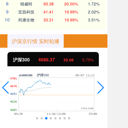
8
锴威特
93.38
20.00%
1.72%
9
宏昌科技
41.41
19.99%
2.02%
10
药康生物
33.31
19.99%
3.51%
沪深京行情 实时轮播
沪深300
4686.37
北
35.06
0.75%