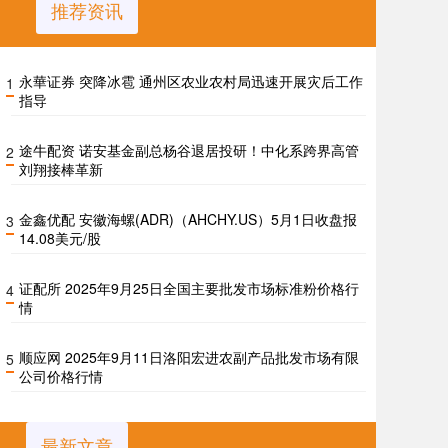
推荐资讯
永華证券 突降冰雹 通州区农业农村局迅速开展灾后工作
1
指导
途牛配资 诺安基金副总杨谷退居投研！中化系跨界高管
2
刘翔接棒革新
金鑫优配 安徽海螺(ADR)（AHCHY.US）5月1日收盘报
3
14.08美元/股
证配所 2025年9月25日全国主要批发市场标准粉价格行
4
情
顺应网 2025年9月11日洛阳宏进农副产品批发市场有限
5
公司价格行情
最新文章