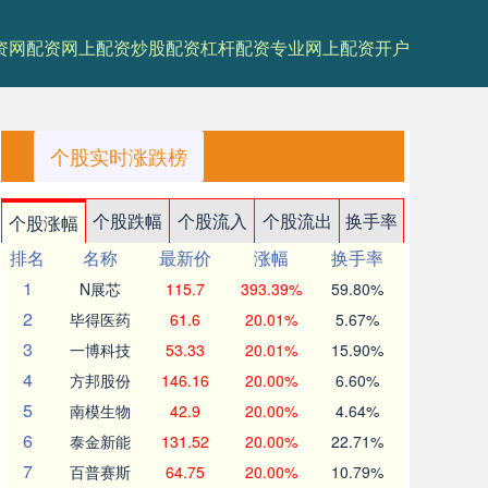
资网
配资网上配资
炒股配资杠杆
配资专业网上配资开户
个股实时涨跌榜
个股跌幅
个股流入
个股流出
换手率
个股涨幅
排名
名称
最新价
涨幅
换手率
1
N展芯
115.7
393.39%
59.80%
2
毕得医药
61.6
20.01%
5.67%
3
一博科技
53.33
20.01%
15.90%
4
方邦股份
146.16
20.00%
6.60%
5
南模生物
42.9
20.00%
4.64%
6
泰金新能
131.52
20.00%
22.71%
7
百普赛斯
64.75
20.00%
10.79%