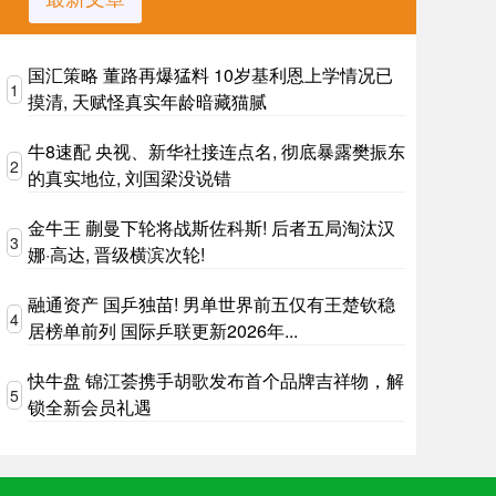
国汇策略 董路再爆猛料 10岁基利恩上学情况已
1
摸清, 天赋怪真实年龄暗藏猫腻
牛8速配 央视、新华社接连点名, 彻底暴露樊振东
2
的真实地位, 刘国梁没说错
金牛王 蒯曼下轮将战斯佐科斯! 后者五局淘汰汉
3
娜·高达, 晋级横滨次轮!
融通资产 国乒独苗! 男单世界前五仅有王楚钦稳
4
居榜单前列 国际乒联更新2026年...
快牛盘 锦江荟携手胡歌发布首个品牌吉祥物，解
5
锁全新会员礼遇