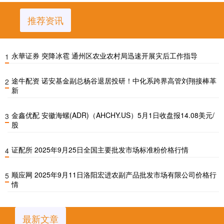
推荐资讯
永華证券 突降冰雹 通州区农业农村局迅速开展灾后工作指导
1
途牛配资 诺安基金副总杨谷退居投研！中化系跨界高管刘翔接棒革
2
新
金鑫优配 安徽海螺(ADR)（AHCHY.US）5月1日收盘报14.08美元/
3
股
证配所 2025年9月25日全国主要批发市场标准粉价格行情
4
顺应网 2025年9月11日洛阳宏进农副产品批发市场有限公司价格行
5
情
最新文章