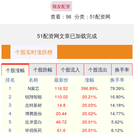
6093.34万元，深股通净卖出6219.35....
顺发配资
查看：
98
分类：
51配资网
51配资网文章已加载完成
个股实时涨跌榜
个股跌幅
个股流入
个股流出
换手率
个股涨幅
排名
名称
最新价
涨幅
换手率
1
N展芯
116.52
396.89%
79.39%
2
锐翔智能
110.02
20.21%
16.80%
3
志特新材
14.8
20.03%
14.18%
4
博腾股份
20.44
20.02%
14.77%
5
近岸蛋白
46.72
20.01%
5.62%
6
毕得医药
61.6
20.01%
6.12%