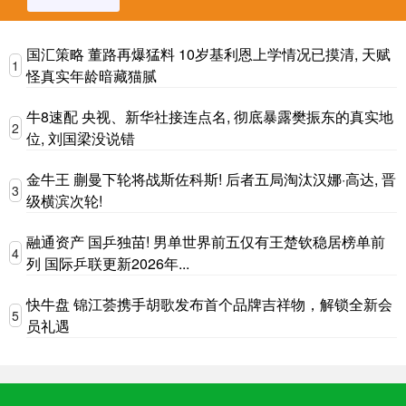
国汇策略 董路再爆猛料 10岁基利恩上学情况已摸清, 天赋
1
怪真实年龄暗藏猫腻
牛8速配 央视、新华社接连点名, 彻底暴露樊振东的真实地
2
位, 刘国梁没说错
金牛王 蒯曼下轮将战斯佐科斯! 后者五局淘汰汉娜·高达, 晋
3
级横滨次轮!
融通资产 国乒独苗! 男单世界前五仅有王楚钦稳居榜单前
4
列 国际乒联更新2026年...
快牛盘 锦江荟携手胡歌发布首个品牌吉祥物，解锁全新会
5
员礼遇