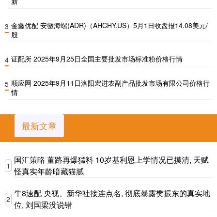
新
金鑫优配 安徽海螺(ADR)（AHCHY.US）5月1日收盘报14.08美元/
3
股
证配所 2025年9月25日全国主要批发市场标准粉价格行情
4
顺应网 2025年9月11日洛阳宏进农副产品批发市场有限公司价格行
5
情
最新文章
国汇策略 董路再爆猛料 10岁基利恩上学情况已摸清, 天赋
1
怪真实年龄暗藏猫腻
牛8速配 央视、新华社接连点名, 彻底暴露樊振东的真实地
2
位, 刘国梁没说错