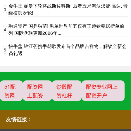
金牛王 蒯曼下轮将战斯佐科斯! 后者五局淘汰汉娜·高达, 晋
3
级横滨次轮!
融通资产 国乒独苗! 男单世界前五仅有王楚钦稳居榜单前
4
列 国际乒联更新2026年...
快牛盘 锦江荟携手胡歌发布首个品牌吉祥物，解锁全新会
5
员礼遇
51配
配资网
炒股配
配资专业网上
资网
上配资
资杠杆
配资开户
友情链接：