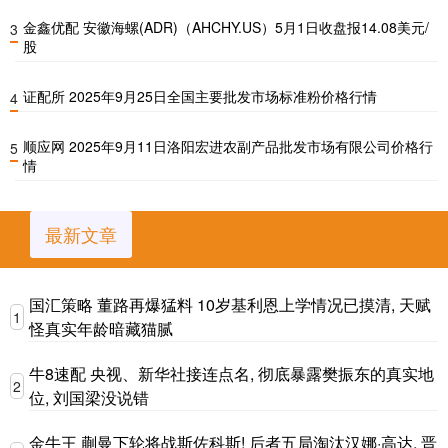
金鑫优配 安徽海螺(ADR)（AHCHY.US）5月1日收盘报14.08美元/
3
股
证配所 2025年9月25日全国主要批发市场标准粉价格行情
4
顺应网 2025年9月11日洛阳宏进农副产品批发市场有限公司价格行
5
情
最新文章
国汇策略 董路再爆猛料 10岁基利恩上学情况已摸清, 天赋
1
怪真实年龄暗藏猫腻
牛8速配 央视、新华社接连点名, 彻底暴露樊振东的真实地
2
位, 刘国梁没说错
金牛王 蒯曼下轮将战斯佐科斯! 后者五局淘汰汉娜·高达, 晋