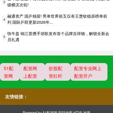
3
级横滨次轮!
融通资产 国乒独苗! 男单世界前五仅有王楚钦稳居榜单前
4
列 国际乒联更新2026年...
快牛盘 锦江荟携手胡歌发布首个品牌吉祥物，解锁全新会
5
员礼遇
51配
配资网
炒股配
配资专业网上
资网
上配资
资杠杆
配资开户
友情链接：
Powered by
51配资网
RSS地图
HTML地图