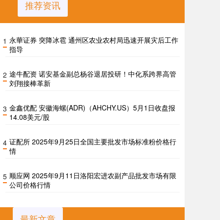
推荐资讯
永華证券 突降冰雹 通州区农业农村局迅速开展灾后工作
1
指导
途牛配资 诺安基金副总杨谷退居投研！中化系跨界高管
2
刘翔接棒革新
金鑫优配 安徽海螺(ADR)（AHCHY.US）5月1日收盘报
3
14.08美元/股
证配所 2025年9月25日全国主要批发市场标准粉价格行
4
情
顺应网 2025年9月11日洛阳宏进农副产品批发市场有限
5
公司价格行情
最新文章