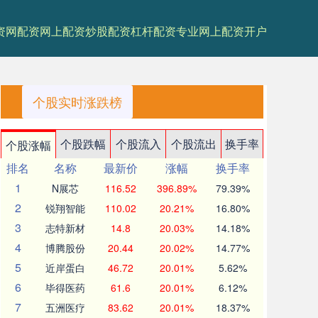
资网
配资网上配资
炒股配资杠杆
配资专业网上配资开户
个股实时涨跌榜
个股跌幅
个股流入
个股流出
换手率
个股涨幅
排名
名称
最新价
涨幅
换手率
1
N展芯
116.52
396.89%
79.39%
2
锐翔智能
110.02
20.21%
16.80%
3
志特新材
14.8
20.03%
14.18%
4
博腾股份
20.44
20.02%
14.77%
5
近岸蛋白
46.72
20.01%
5.62%
6
毕得医药
61.6
20.01%
6.12%
7
五洲医疗
83.62
20.01%
18.37%