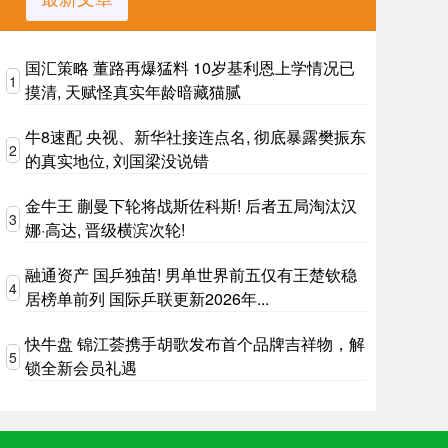
国汇策略 董路再爆猛料 10岁基利恩上学情况已
1
摸清, 天赋怪真实年龄暗藏猫腻
牛8速配 央视、新华社接连点名, 彻底暴露樊振东
2
的真实地位, 刘国梁没说错
金牛王 蒯曼下轮将战斯佐科斯! 后者五局淘汰汉
3
娜·高达, 晋级横滨次轮!
融通资产 国乒独苗! 男单世界前五仅有王楚钦稳
4
居榜单前列 国际乒联更新2026年...
快牛盘 锦江荟携手胡歌发布首个品牌吉祥物，解
5
锁全新会员礼遇